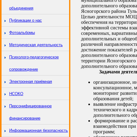
муниципального образова
дополнительного образова
объединения
Ясногорского района Тул
Целью деятельности МОЦ 
Публикации о нас
обеспечения на территори
эффективной системы вза
Фотоальбомы
современных, вариативны
дополнительных и общеоб
различной направленност
Методическая деятельность
достижение показателей р
дополнительного образова
Психолого-педагогическое
территории Ясногорского 
дополнительного образова
сопровождение
Задачами деяте
Электронная приёмная
организационное, и
консультационное, 
мониторинг развити
НСОКО
образования детей;
выявление инфрастр
Персонифицированное
технического и кадр
дополнительного об
финансирование
формирование и рас
взаимодействия при
Информационная безопасность
программ;