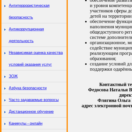
обеспечение развит
и уровня компетенц
Антитеррористическая
участников сферы д
детей на территории
безопасность
обеспечение функци
наполнения муницип
Антикоррупционная
общедоступного рег
системе дополнитель
деятельность
организационное, ме
содействие муници
Независимая оценка качества
реализующим прогр
образования;
создание условий д
условий оказания услуг
поддержки одарённы
ЗОЖ
Контактный т
Азбука безопасности
Федосова Наталья В
дирек
Часто задаваемые вопросы
Флягина Ольга 
адрес электронной по
Дистанционное обучение
Каникулы - онлайн