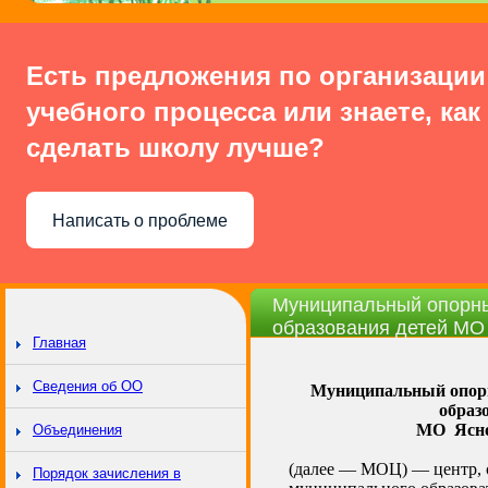
Есть предложения по организации
учебного процесса или знаете, как
сделать школу лучше?
Написать о проблеме
Муниципальный опорны
образования детей МО 
Главная
Муниципальное образо
дополнительного образ
Сведения об ОО
Муниципальный опор
творчества» Ясногорск
образ
МО Ясно
Объединения
(далее — МОЦ) — центр, 
Порядок зачисления в